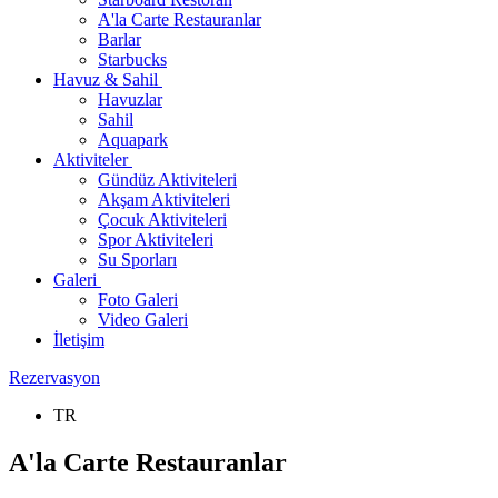
A'la Carte Restauranlar
Barlar
Starbucks
Havuz & Sahil
Havuzlar
Sahil
Aquapark
Aktiviteler
Gündüz Aktiviteleri
Akşam Aktiviteleri
Çocuk Aktiviteleri
Spor Aktiviteleri
Su Sporları
Galeri
Foto Galeri
Video Galeri
İletişim
Rezervasyon
TR
A'la Carte Restauranlar