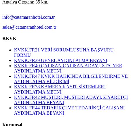
Antalya Otogara: 35 km.
info@catamaranhotel.com.tr
sales@catamaranhotel.com.tr
KKVK
KVKK.FR21 VERİ SORUMLUSUNA BAŞVURU
FORMU
KVKK.FR39 GENEL AYDINLATMA BEYANI
KVKK.FR40 ÇALIŞAN ÇALIŞAN ADAYI, STAJYER
AYDINLATMA METNİ
KVKK.FR47 KVKK HAKKINDA BİLGİLENDİRME VE
AYDINLATMA BİLDİRİMİ
KVKK.FR38 KAMERA KAYIT SİSTEMLERİ
AYDINLATMA METNİ
KVKK.FR42 MÜŞTERİ, MÜŞTERİ ADAYI, ZİYARETÇİ
AYDINLATMA BEYANI
KVKK.FR44 TEDARİKÇİ VE TEDARİKÇİ ÇALIŞANI
AYDINLATMA BEYANI
Kurumsal